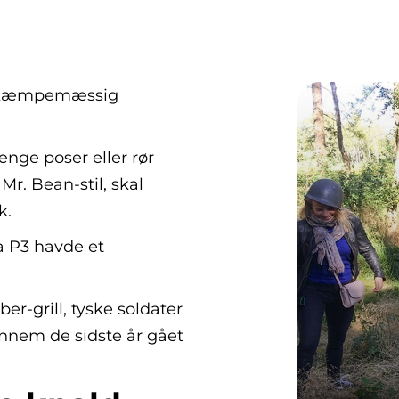
en kæmpemæssig
ænge poser eller rør
r. Bean-stil, skal
k.
a P3 havde et
r-grill, tyske soldater
nnem de sidste år gået