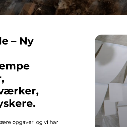
e – Ny
kæmpe
,
værker,
yskere.
ære opgaver, og vi har