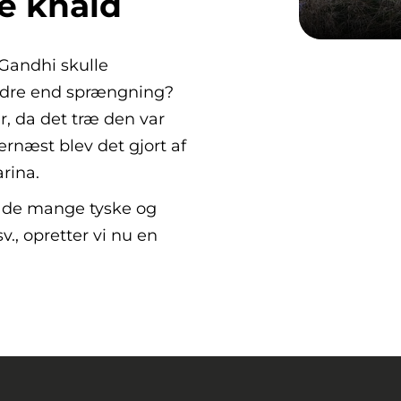
e knald
Gandhi skulle
edre end sprængning?
ur, da det træ den var
ernæst blev det gjort af
rina.
, de mange tyske og
., opretter vi nu en