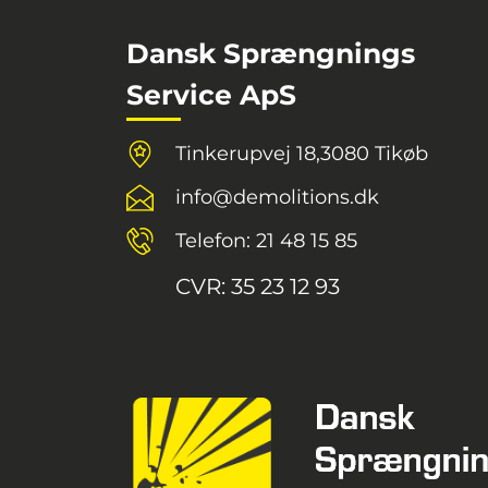
Dansk Sprængnings
Service ApS
Tinkerupvej 18,
3080 Tikøb
info@demolitions.dk
Telefon: 21 48 15 85
CVR:
35 23 12 93