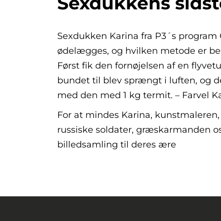
Sexdukkens sidst
Sexdukken Karina fra P3´s program 
ødelægges, og hvilken metode er b
Først fik den fornøjelsen af en flyvet
bundet til blev sprængt i luften, og d
med den med 1 kg termit. – Farvel Ka
For at mindes Karina, kunstmaleren
russiske soldater, græskarmanden osv
billedsamling til deres ære